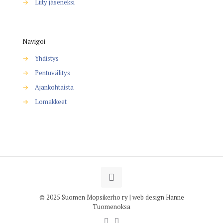
→
Liity jäseneksi
Navigoi
→
Yhdistys
→
Pentuvälitys
→
Ajankohtaista
→
Lomakkeet
© 2025 Suomen Mopsikerho ry | web design Hanne
Tuomenoksa