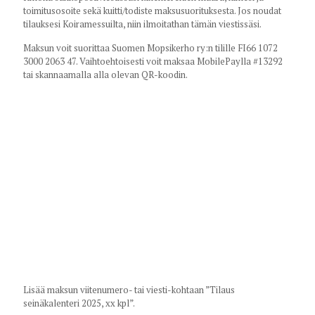
toimitusosoite sekä kuitti/todiste maksusuorituksesta. Jos noudat
tilauksesi Koiramessuilta, niin ilmoitathan tämän viestissäsi.
Maksun voit suorittaa Suomen Mopsikerho ry:n tilille FI66 1072
3000 2063 47. Vaihtoehtoisesti voit maksaa MobilePaylla #13292
tai skannaamalla alla olevan QR-koodin.
Lisää maksun viitenumero- tai viesti-kohtaan ”Tilaus
seinäkalenteri 2025, xx kpl”.