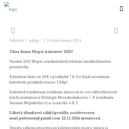
Julkaistu
admin
:
10 marraskuun, 2024
Tilaa ihana Mopsi-kalenteri 2025!
Vuoden 2025 Mopsi-seinäkalenterit tehdään ennakkotilausten
perusteella.
Kalenterin hinta on 20 € + postikulut 7 €. Jos tilaat useamman
kalenterin, postikulu nousee 2 €/kpl.
Kalenterit toimitetaan joulukuun alussa tai ne voi vaihtoehtoisesti
käydä noutamassa Helsingin Messukeskuksesta 7.-8. joulukuuta
Suomen Mopsikerho ry:n osastolta 6 K 3 .
Lähetä tilauksesi sähköpostilla osoitteeseen
mari.puttonen@gmail.com 22.11.2024 mennessä.
Ilmoita sähköpostiviestissäsi kalentereiden määrä, nimesi ja