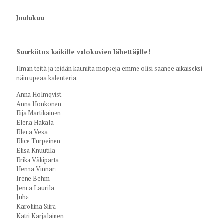
Joulukuu
Suurkiitos kaikille valokuvien lähettäjille!
Ilman teitä ja teidän kauniita mopseja emme olisi saanee aikaiseksi
näin upeaa kalenteria.
Anna Holmqvist
Anna Honkonen
Eija Martikainen
Elena Hakala
Elena Vesa
Elice Turpeinen
Elisa Knuutila
Erika Väkiparta
Henna Vinnari
Irene Behm
Jenna Laurila
Juha
Karoliina Siira
Katri Karjalainen