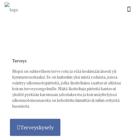
Terveys
Mopsi on suhteellisen terve rotu ja elää keskimääräisesti yli
kymmenvuotiaaksi. Se on kuitenkin yksi niistä roduista, joissa
esiintyy ulkomuotopiirteitä, jotka liioiteltuina saattavat altistaa
koiran terveysongelmille. Näitä liioiteltuja piirteitä kantavat
yksilöt pyritään karsimaan jalostuksesta ja koiranäyttelyissä
ulkomuototuomareita on kehoitettu kiinnittävät niihin erityistä
huomiota.
Terveyskysely