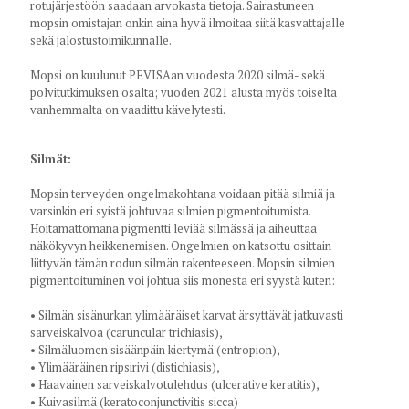
rotujärjestöön saadaan arvokasta tietoja. Sairastuneen
mopsin omistajan onkin aina hyvä ilmoitaa siitä kasvattajalle
sekä jalostustoimikunnalle.
Mopsi on kuulunut PEVISAan vuodesta 2020 silmä- sekä
polvitutkimuksen osalta; vuoden 2021 alusta myös toiselta
vanhemmalta on vaadittu kävelytesti.
Silmät:
Mopsin terveyden ongelmakohtana voidaan pitää silmiä ja
varsinkin eri syistä johtuvaa silmien pigmentoitumista.
Hoitamattomana pigmentti leviää silmässä ja aiheuttaa
näkökyvyn heikkenemisen. Ongelmien on katsottu osittain
liittyvän tämän rodun silmän rakenteeseen. Mopsin silmien
pigmentoituminen voi johtua siis monesta eri syystä kuten:
• Silmän sisänurkan ylimääräiset karvat ärsyttävät jatkuvasti
sarveiskalvoa (caruncular trichiasis),
• Silmäluomen sisäänpäin kiertymä (entropion),
• Ylimääräinen ripsirivi (distichiasis),
• Haavainen sarveiskalvotulehdus (ulcerative keratitis),
• Kuivasilmä (keratoconjunctivitis sicca)