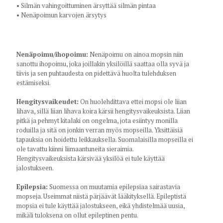
• Silmän vahingoittuminen ärsyttää silmän pintaa
• Nenäpoimun karvojen ärsytys
Nenäpoimu/ihopoimu:
Nenäpoimu on ainoa mopsin niin
sanottu ihopoimu, joka joillakin yksilöillä saattaa olla syvä ja
tiivis ja sen puhtaudesta on pidettävä huolta tulehduksen
estämiseksi.
Hengitysvaikeudet:
On huolehdittava ettei mopsi ole liian
lihava, sillä liian lihava koira kärsii hengitysvaikeuksista. Liian
pitkä ja pehmyt kitalaki on ongelma, jota esiintyy monilla
roduilla ja sitä on jonkin verran myös mopseilla. Yksittäisiä
tapauksia on hoidettu leikkauksella. Suomalaisilla mopseilla ei
ole tavattu kiinni liimaantuneita sieraimia.
Hengitysvaikeuksista kärsivää yksilöä ei tule käyttää
jalostukseen.
Epilepsia:
Suomessa on muutamia epilepsiaa sairastavia
mopseja. Useimmat niistä pärjäävät lääkityksellä. Epileptistä
mopsia ei tule käyttää jalostukseen, eikä yhdistelmää uusia,
mikäli tuloksena on ollut epileptinen pentu.