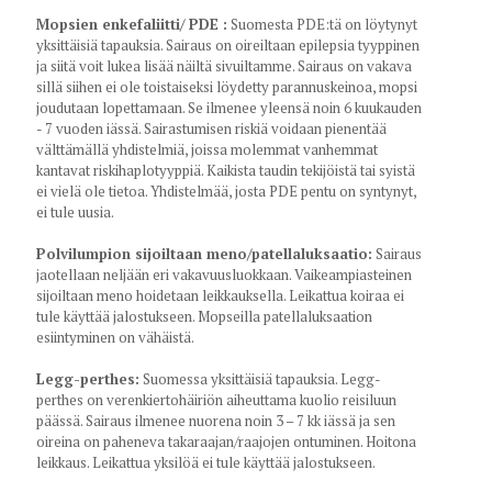
Mopsien enkefaliitti/ PDE :
Suomesta PDE:tä on löytynyt
yksittäisiä tapauksia. Sairaus on oireiltaan epilepsia tyyppinen
ja siitä voit lukea lisää näiltä sivuiltamme. Sairaus on vakava
sillä siihen ei ole toistaiseksi löydetty parannuskeinoa, mopsi
joudutaan lopettamaan. Se ilmenee yleensä noin 6 kuukauden
- 7 vuoden iässä. Sairastumisen riskiä voidaan pienentää
välttämällä yhdistelmiä, joissa molemmat vanhemmat
kantavat riskihaplotyyppiä. Kaikista taudin tekijöistä tai syistä
ei vielä ole tietoa. Yhdistelmää, josta PDE pentu on syntynyt,
ei tule uusia.
Polvilumpion sijoiltaan meno/patellaluksaatio:
Sairaus
jaotellaan neljään eri vakavuusluokkaan. Vaikeampiasteinen
sijoiltaan meno hoidetaan leikkauksella. Leikattua koiraa ei
tule käyttää jalostukseen. Mopseilla patellaluksaation
esiintyminen on vähäistä.
Legg-perthes:
Suomessa yksittäisiä tapauksia. Legg-
perthes on verenkiertohäiriön aiheuttama kuolio reisiluun
päässä. Sairaus ilmenee nuorena noin 3 – 7 kk iässä ja sen
oireina on paheneva takaraajan/raajojen ontuminen. Hoitona
leikkaus. Leikattua yksilöä ei tule käyttää jalostukseen.