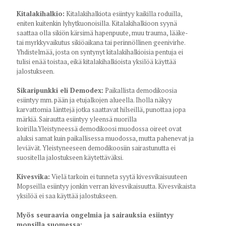
Kitalakihalkio:
Kitalakihalkiota esiintyy kaikilla roduilla,
eniten kuitenkin lyhytkuonoisilla. Kitalakihalkioon syynä
saattaa olla sikiön kärsimä hapenpuute, muu trauma, lääke-
tai myrkkyvaikutus sikiöaikana tai perinnöllinen geenivirhe.
Yhdistelmää, josta on syntynyt kitalakihalkioisia pentuja ei
tulisi enää toistaa, eikä kitalakihalkioista yksilöä käyttää
jalostukseen.
Sikaripunkki eli Demodex:
Paikallista demodikoosia
esiintyy mm. pään ja etujalkojen alueella. Iholla näkyy
karvattomia länttejä jotka saattavat hilseillä, punottaa jopa
märkiä. Sairautta esiintyy yleensä nuorilla
koirilla.Yleistyneessä demodikoosi muodossa oireet ovat
aluksi samat kuin paikallisessa muodossa, mutta pahenevat ja
leviävät. Yleistyneeseen demodikoosiin sairastunutta ei
suositella jalostukseen käytettäväksi.
Kivesvika:
Vielä tarkoin ei tunneta syytä kivesvikaisuuteen
Mopseilla esiintyy jonkin verran kivesvikaisuutta. Kivesvikaista
yksilöä ei saa käyttää jalostukseen.
Myös seuraavia ongelmia ja sairauksia esiintyy
mopsilla suomessa: