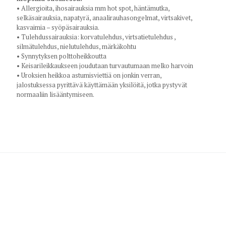
• Allergioita, ihosairauksia mm hot spot, häntämutka,
selkäsairauksia, napatyrä, anaalirauhasongelmat, virtsakivet,
kasvaimia – syöpäsairauksia.
• Tulehdussairauksia: korvatulehdus, virtsatietulehdus ,
silmätulehdus, nielutulehdus, märkäkohtu
• Synnytyksen polttoheikkoutta
• Keisarileikkaukseen joudutaan turvautumaan melko harvoin
• Uroksien heikkoa astumisviettiä on jonkin verran,
jalostuksessa pyrittävä käyttämään yksilöitä, jotka pystyvät
normaaliin lisääntymiseen.