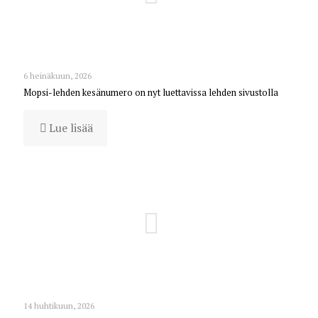
6 heinäkuun, 2026
Mopsi-lehden kesänumero on nyt luettavissa lehden sivustolla
Lue lisää
14 huhtikuun, 2026