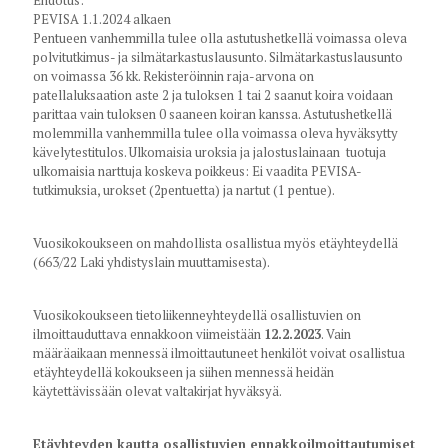
Ehdotus:
PEVISA 1.1.2024 alkaen
Pentueen vanhemmilla tulee olla astutushetkellä voimassa oleva
polvitutkimus- ja silmätarkastuslausunto. Silmätarkastuslausunto
on voimassa 36 kk. Rekisteröinnin raja-arvona on
patellaluksaation aste 2 ja tuloksen 1 tai 2 saanut koira voidaan
parittaa vain tuloksen 0 saaneen koiran kanssa. Astutushetkellä
molemmilla vanhemmilla tulee olla voimassa oleva hyväksytty
kävelytestitulos. Ulkomaisia uroksia ja jalostuslainaan tuotuja
ulkomaisia narttuja koskeva poikkeus: Ei vaadita PEVISA-
tutkimuksia, urokset (2pentuetta) ja nartut (1 pentue).
Vuosikokoukseen on mahdollista osallistua myös etäyhteydellä
(663/22 Laki yhdistyslain muuttamisesta).
Vuosikokoukseen tietoliikenneyhteydellä osallistuvien on
ilmoittauduttava ennakkoon viimeistään
12.2.2023
. Vain
määräaikaan mennessä ilmoittautuneet henkilöt voivat osallistua
etäyhteydellä kokoukseen ja siihen mennessä heidän
käytettävissään olevat valtakirjat hyväksyä.
Etäyhteyden kautta osallistuvien ennakkoilmoittautumiset