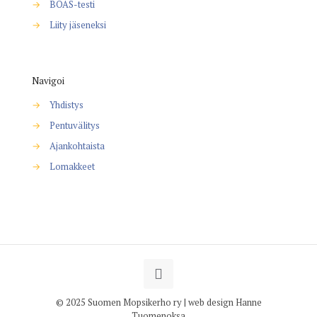
→
BOAS-testi
→
Liity jäseneksi
Navigoi
→
Yhdistys
→
Pentuvälitys
→
Ajankohtaista
→
Lomakkeet
© 2025 Suomen Mopsikerho ry | web design Hanne
Tuomenoksa