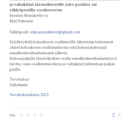
ja valtakirjat jäsensihteerille joko postitse tai
sähköpostilla osoitteeseen:
Suomen Mopsikerho ry
Mari Puttonen
Sähköposti:
smk.jasensihteeri@gmail.com
Etäyhteydellä kokoukseen osallistuville lähetetään tarkemmat
ohjeet kokoukseen osallistumisesta sekä kokousmateriaali
ennakkoilmoittautumisajan jälkeen.
Kokouspaikalla läsnäolijoitten osalta ennakkoilmoittautumista ei
tarvita, vaan osallistumisoikeus ja valtakirjat tarkistetaan paikan
päällä.
Tervetuloa!
Johtokunta
Vuosikokouskutsu 2023
Jaa
0