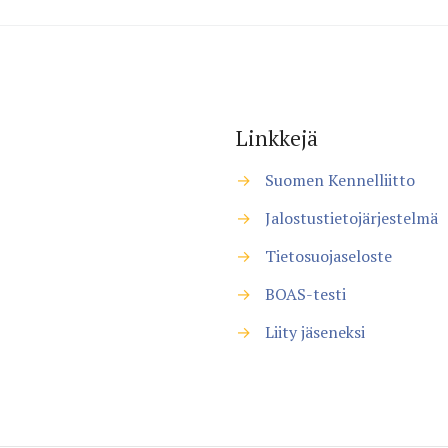
Linkkejä
→
Suomen Kennelliitto
→
Jalostustietojärjestelmä
→
Tietosuojaseloste
→
BOAS-testi
→
Liity jäseneksi