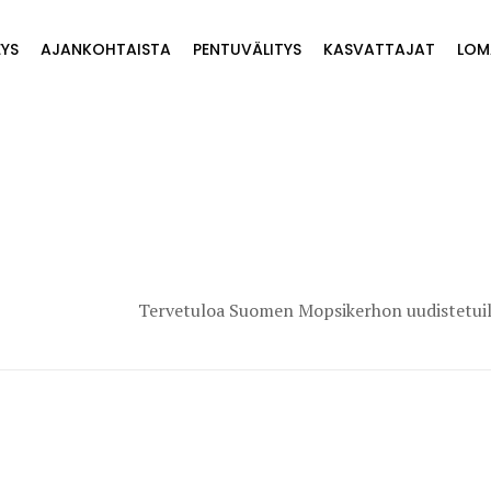
EYS
AJANKOHTAISTA
PENTUVÄLITYS
KASVATTAJAT
LOM
Tervetuloa Suomen Mopsikerhon uudistetuille