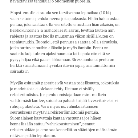
havaittavissa tehtailua jo Suomenkin puolella.
Mopsi-emolle ei suoda sen tarvitsemaa lepoaikaa (10 kk)
vaan se toimii pentukoneena joka juoksusta. Ethän halua ostaa
pentua, joka saattaa olla vieroitettu emostaan liian aikaisin, on
heikkokuntoinen ja mahdollisesti sairas, levittää tauteja mm
rabiesta ja saattaa kuolla muutaman viikon sisällä kuten on
tapahtunutkin. Huomioi, että pennussa saattaa olla sairauksia,
jotka tarttuvat muihin eläimiin ja myös ihmisiin. Pentu on
saatettu kuljetuksen ajaksi huumata tai teipata niin että se
pysyy hiljaa eikä pääse liikkumaan. Stressaantunut pentu on
herkkä sairastumaan hyvinkin ikäviin jopa parantumattomiin
sairauksiin.
Myyjän esittämät paperit eivät vastaa todellisuutta, rokotuksia
ja madotuksia ei olekaan tehty. Hintaan ei sisälly
rekisteritodistus. Jos pentu omistajallaan esim. melkein
välittömästi kuolee, sairastuu pahasti tai jää kivesvikaiseksi, ei
rahoja palauteta. Varo myös ns. vahinkoastumisen
seurauksena myytäviä rekisteröimättömiä pentuja.
Suomalainen kasvattaja kantaa vastuunsa jos hänen
kennelissään sattuu ”vahinkoastuminen”, pennut
rekisteröidään ja emo saa kennelliiton sääntöjen määräämän
riittävän pitkän lepotauon.