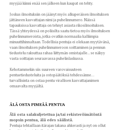
myyjää kiinni enää sen jälkeen kun kaupat on tehty.
Joskus ilmoituksiin on jäänyt myös alkuperäisen ilmoituksen
jättäneen kasvattajan nimi ja puhelinnumero. Näissä
tapauksissa kasvattaja on tehnyt asiasta rikosilmoituksen.
Tässä yhteydessä on poliisilta saatu tietoa myös ilmoituksen
puhelinnumeroista, jotka ovatkin normaalia kalliimpia
minuuttihinnaltaan. Todellisia pentuja ei olekaan myytävänä,
vaan ilmoituksen puhelinnumeroon soittaminen ja pennun
tiedustelu raksuttaa rahaa liittymän omistajalle... se näkyy
vasta soittajan seuraavassa puhelinlaskussa.
Kehotammekin siis suureen varovaisuuteen
pentuetiedusteluita ja ostopäätöksiä tehdessänne…
turvallisinta on ostaa pentu virallisen kasvattajanimen
omaavalta myyjältä.
ÄLÄ OSTA PIMEÄÄ PENTUA
Älä osta salakuljetettua ja/tai rekisteröimätöntä
mopsin pentua, älä edes säälistä.
Pentuja tehtaillaan itärajan takana ahkerasti ja nyt on ollut