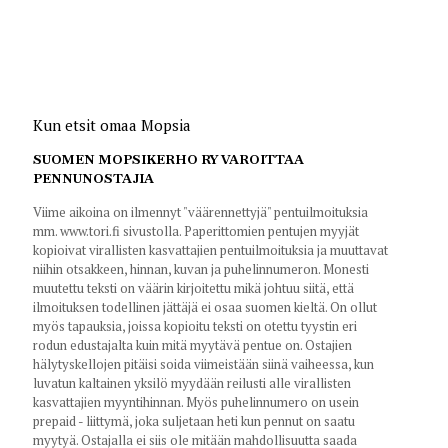
Kun etsit omaa Mopsia
SUOMEN MOPSIKERHO RY VAROITTAA
PENNUNOSTAJIA
Viime aikoina on ilmennyt "väärennettyjä" pentuilmoituksia
mm. www.tori.fi sivustolla. Paperittomien pentujen myyjät
kopioivat virallisten kasvattajien pentuilmoituksia ja muuttavat
niihin otsakkeen, hinnan, kuvan ja puhelinnumeron. Monesti
muutettu teksti on väärin kirjoitettu mikä johtuu siitä, että
ilmoituksen todellinen jättäjä ei osaa suomen kieltä. On ollut
myös tapauksia, joissa kopioitu teksti on otettu tyystin eri
rodun edustajalta kuin mitä myytävä pentue on. Ostajien
hälytyskellojen pitäisi soida viimeistään siinä vaiheessa, kun
luvatun kaltainen yksilö myydään reilusti alle virallisten
kasvattajien myyntihinnan. Myös puhelinnumero on usein
prepaid - liittymä, joka suljetaan heti kun pennut on saatu
myytyä. Ostajalla ei siis ole mitään mahdollisuutta saada