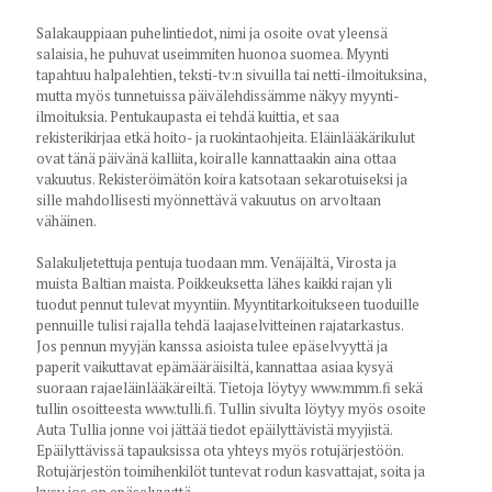
Salakauppiaan puhelintiedot, nimi ja osoite ovat yleensä
salaisia, he puhuvat useimmiten huonoa suomea. Myynti
tapahtuu halpalehtien, teksti-tv:n sivuilla tai netti-ilmoituksina,
mutta myös tunnetuissa päivälehdissämme näkyy myynti-
ilmoituksia. Pentukaupasta ei tehdä kuittia, et saa
rekisterikirjaa etkä hoito- ja ruokintaohjeita. Eläinlääkärikulut
ovat tänä päivänä kalliita, koiralle kannattaakin aina ottaa
vakuutus. Rekisteröimätön koira katsotaan sekarotuiseksi ja
sille mahdollisesti myönnettävä vakuutus on arvoltaan
vähäinen.
Salakuljetettuja pentuja tuodaan mm. Venäjältä, Virosta ja
muista Baltian maista. Poikkeuksetta lähes kaikki rajan yli
tuodut pennut tulevat myyntiin. Myyntitarkoitukseen tuoduille
pennuille tulisi rajalla tehdä laajaselvitteinen rajatarkastus.
Jos pennun myyjän kanssa asioista tulee epäselvyyttä ja
paperit vaikuttavat epämääräisiltä, kannattaa asiaa kysyä
suoraan rajaeläinlääkäreiltä. Tietoja löytyy www.mmm.fi sekä
tullin osoitteesta www.tulli.fi. Tullin sivulta löytyy myös osoite
Auta Tullia jonne voi jättää tiedot epäilyttävistä myyjistä.
Epäilyttävissä tapauksissa ota yhteys myös rotujärjestöön.
Rotujärjestön toimihenkilöt tuntevat rodun kasvattajat, soita ja