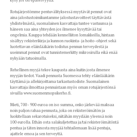
kysy jos on epäselvyyttä.
Rotujärjestömme pentuvälityksessä myytävät pennut ovat
aina jalostustoimikuntamme jalostustavoitteet täyttävästä
yhdistelmästä, suomalainen kasvattaja tuntee vastuunsa ja
häneen saa aina yhteyden jos ilmenee kysyttävää tai
ongelmia. Kauppa tehdään kennelliiton lomakkeilla, hintaan
sisältyy rekisterikirja ja kunnon ruokinta- ja hoito-ohjeet sekä
luotettavan eläinlääkärin todistus pennun terveydestä ja
useimmat pennut ovat tunnistemerkitty mikrosirulla eikä enää
nykyään tatuoimalla.
Rehellinen myyjä tekee kaupasta aina kuitin josta ilmenee
myyjän tiedot. Vaadi pennusta Suomessa tehty eläinlääkärin
täyttämä ja allekirjoittama tarkastustodiste. Suomalainen
kasvattaja ilmoittaa pennuistaan myös oman rotujärjestönsä
sivuilla www.suomenmopsikerho.fi.
Mieti, 700 - 900 euroa on iso summa, onko järkevää maksaa
noin paljon rahaa pennusta, joka on rekisteröimätön ja
luokitellaan sekarotuiseksi, niitähän myydään yleensä noin
100 eurolla. Ethän osta salakuljetettua ja/tai rekisteröimätöntä
pentua ja täten innosta myyjää tehtailemaan lisää pentuja,
ajattele emoa ja sen terveyttä.